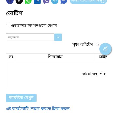
আপনার মতামত প্রদান করুন
নোটিশ
এডভান্সড অপশনগুলো দেখান
পৃষ্ঠা আইটেম
নং
শিরোনাম
ফাইল সম
কোনো তথ্য পাওয়া য
আর্কাইভ দেখুন
এই কনটেন্টটি শেয়ার করতে ক্লিক করুন