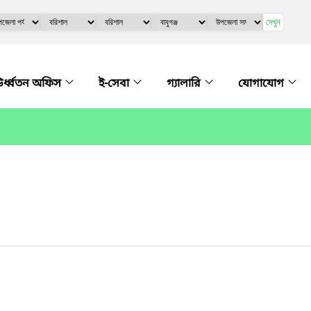
দেখুন
র্ধ্বতন অফিস
ই-সেবা
গ্যালারি
যোগাযোগ