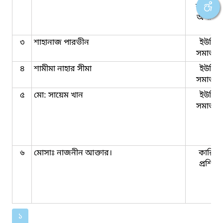
কম্পিউট
অপারে
৩
শাহানাজ পারভীন
ইউনিয়
সমাজকর্
৪
শামীমা নাহার সীমা
ইউনিয়
সমাজকর্
৫
মো: সায়েম খান
ইউনিয়
সমাজকর্
৬
মোসাঃ নাজনীন আক্তার।
কারিগর
প্রশিক্
১