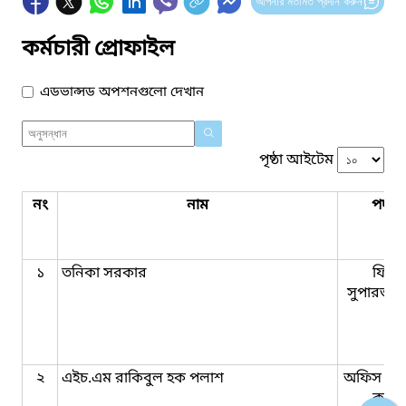
আপনার মতামত প্রদান করুন
কর্মচারী প্রোফাইল
এডভান্সড অপশনগুলো দেখান
পৃষ্ঠা আইটেম
নং
নাম
পদবি
১
তনিকা সরকার
ফিল্ড
সুপারভাই
২
এইচ.এম রাকিবুল হক পলাশ
অফিস সহ
কাম-