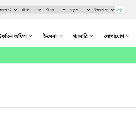
দেখুন
র্ধ্বতন অফিস
ই-সেবা
গ্যালারি
যোগাযোগ